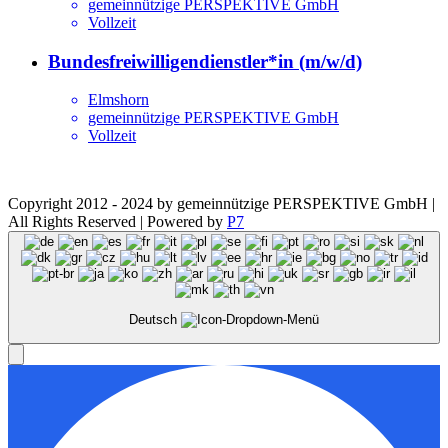
gemeinnützige PERSPEKTIVE GmbH
Vollzeit
Bundesfreiwilligendienstler*in (m/w/d)
Elmshorn
gemeinnützige PERSPEKTIVE GmbH
Vollzeit
Copyright 2012 - 2024 by gemeinnützige PERSPEKTIVE GmbH |
All Rights Reserved | Powered by
P7
Facebook
Instagram
Deutsch