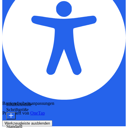
Barrierefreiheitsanpassungen
Inhaltsmodule
Schriftgröße
Präsentiert von
OneTap
Werkzeugleiste ausblenden
Standard