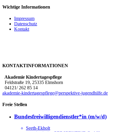
Facebook
Twitter
WhatsApp
Pinterest
Wichtige Informationen
Impressum
Datenschutz
Kontakt
KONTAKTINFORMATIONEN
Akademie Kindertagespflege
Feldstraße 19, 25335 Elmshorn
04121/ 262 85 14
akademie-kindertagespflege@perspektive-jugendhilfe.de
Freie Stellen
Bundesfreiwilligendienstler*in (m/w/d)
Seeth-Ekholt